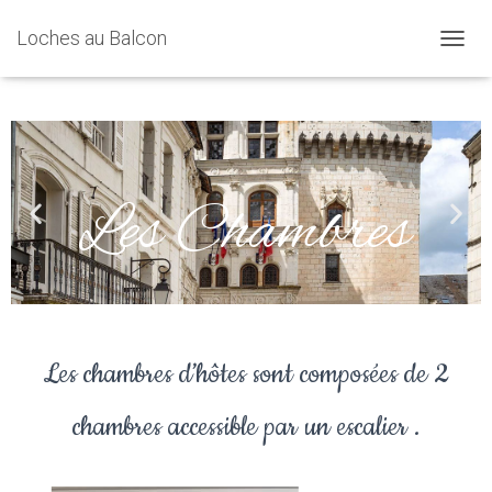
Loches au Balcon
D
É
P
L
I
E
R
Les Chambres
L
A
N
A
V
I
G
A
Les chambres d’hôtes sont composées de 2
T
I
O
chambres accessible par un escalier .
N